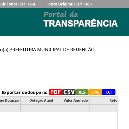
uir Fonte
(Ctrl + (-))
Fonte Original
(Ctrl + (0))