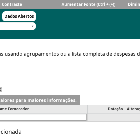
Contraste
Aumentar Fonte
(Ctrl + (+))
Dimin
Dados Abertos